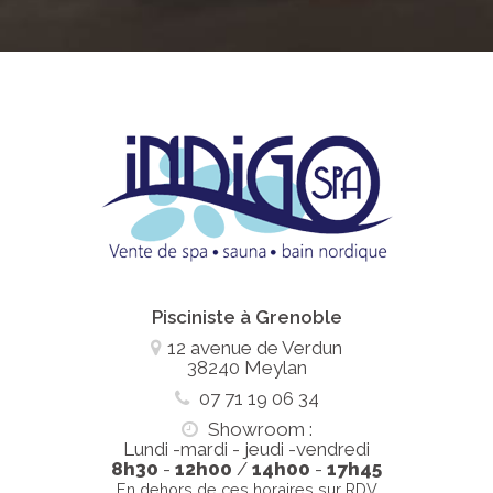
Pisciniste à Grenoble
12 avenue de Verdun
38240 Meylan
07 71 19 06 34
Showroom :
Lundi -mardi - jeudi -vendredi
8h30
-
12h00
/
14h00
-
17h45
En dehors de ces horaires sur RDV